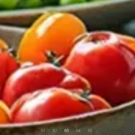
01
02
03
04
05